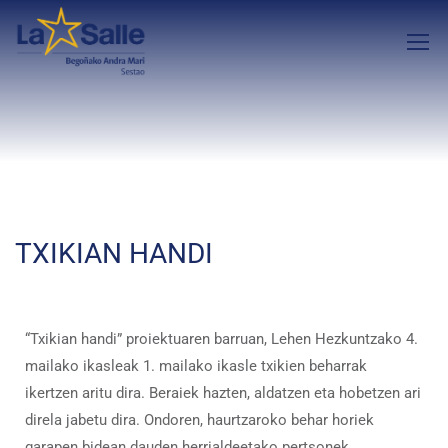
TXIKIAN HANDI
“Txikian handi” proiektuaren barruan, Lehen Hezkuntzako 4.
mailako ikasleak 1. mailako ikasle txikien beharrak
ikertzen aritu dira. Beraiek hazten, aldatzen eta hobetzen ari
direla jabetu dira. Ondoren, haurtzaroko behar horiek
garapen bidean dauden herrialdeetako pertsonek