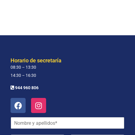
Horario de secretaría
08:30 – 13:30
14:30 – 16:30
944 960 806
N
o
m