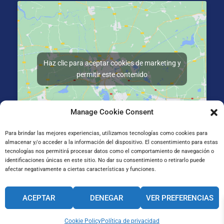
Haz clic para aceptar cookies de marketing y
permitir este contenido
Manage Cookie Consent
Para brindar las mejores experiencias, utilizamos tecnologías como cookies para
almacenar y/o acceder a la información del dispositivo. El consentimiento para estas
Gran Vía de Jose Antonio Agirre y Lekube Kalea, 14
tecnologías nos permitirá procesar datos como el comportamiento de navegación o
48910 Sestao, Bizkaia
identificaciones únicas en este sitio. No dar su consentimiento o retirarlo puede
afectar negativamente a ciertas características y funciones.
CANAL INTERNO DE INFORMACIÓN
ACEPTAR
DENEGAR
VER PREFERENCIAS
CÓDIGO ÉTICO
PACTO EDUCATIVO GLOBAL
Cookie Policy
Política de privacidad