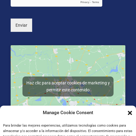
c
a
o
l
*
)
Enviar
Haz clic para aceptar cookies de marketing y
permitir este contenido
Manage Cookie Consent
Para brindar las mejores experiencias, utilizamos tecnologías como cookies para
almacenar y/o acceder a la información del dispositivo. El consentimiento para estas
Gran Vía de Jose Antonio Agirre y Lekube Kalea, 14