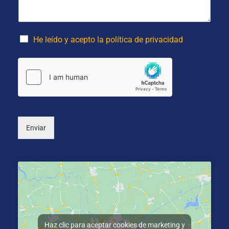
a
l
o
l
j
e
(
l
e
c
o
i
*
t
p
d
He leído y acepto la política de privacidad
r
c
o
ó
i
s
n
o
*
i
n
c
a
o
l
*
)
Enviar
Haz clic para aceptar cookies de marketing y