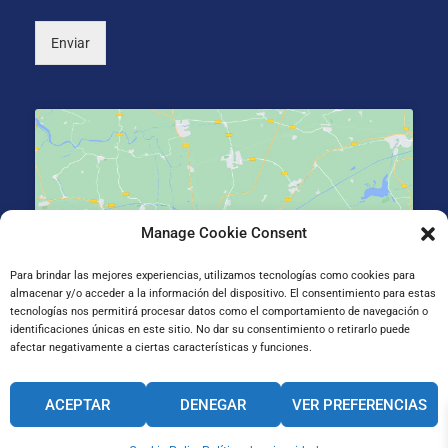
*
)
Enviar
Manage Cookie Consent
Haz clic para aceptar cookies de marketing y
permitir este contenido
Para brindar las mejores experiencias, utilizamos tecnologías como cookies para
almacenar y/o acceder a la información del dispositivo. El consentimiento para estas
tecnologías nos permitirá procesar datos como el comportamiento de navegación o
identificaciones únicas en este sitio. No dar su consentimiento o retirarlo puede
afectar negativamente a ciertas características y funciones.
Gran Vía de Jose Antonio Agirre y Lekube Kalea, 14
ACEPTAR
DENEGAR
VER PREFERENCIAS
48910 Sestao, Bizkaia