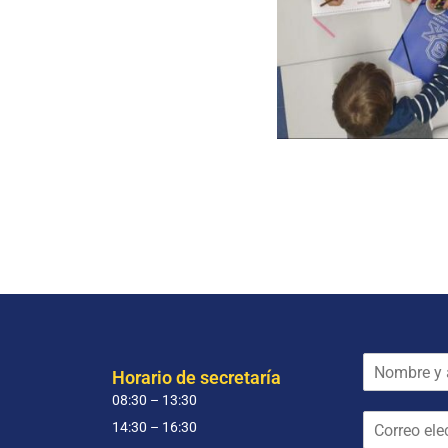
N
Horario de secretaría
o
08:30 – 13:30
m
C
b
14:30 – 16:30
o
r