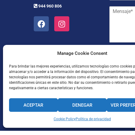
r
e
944 960 806
M
r
y
e
e
a
n
o
p
s
e
e
a
l
l
j
e
l
e
c
i
*
t
d
He leído
Manage Cookie Consent
r
o
ó
s
Para brindar las mejores experiencias, utilizamos tecnologías como cookies 
n
*
almacenar y/o acceder a la información del dispositivo. El consentimiento pa
i
tecnologías nos permitirá procesar datos como el comportamiento de naveg
c
identificaciones únicas en este sitio. No dar su consentimiento o retirarlo pue
o
negativamente a ciertas características y funciones.
*
ACEPTAR
DENEGAR
VER PREFE
Enviar
CANAL INTERNO DE INFORMACIÓN
Cookie Policy
Política de privacidad
CÓDIGO ÉTICO
PACTO EDUCA