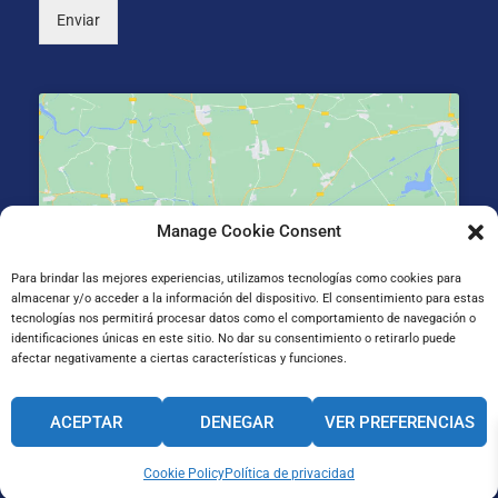
Enviar
Manage Cookie Consent
Haz clic para aceptar cookies de marketing y
permitir este contenido
Para brindar las mejores experiencias, utilizamos tecnologías como cookies para
almacenar y/o acceder a la información del dispositivo. El consentimiento para estas
tecnologías nos permitirá procesar datos como el comportamiento de navegación o
identificaciones únicas en este sitio. No dar su consentimiento o retirarlo puede
afectar negativamente a ciertas características y funciones.
Gran Vía de Jose Antonio Agirre y Lekube Kalea, 14
ACEPTAR
DENEGAR
VER PREFERENCIAS
48910 Sestao, Bizkaia
Cookie Policy
Política de privacidad