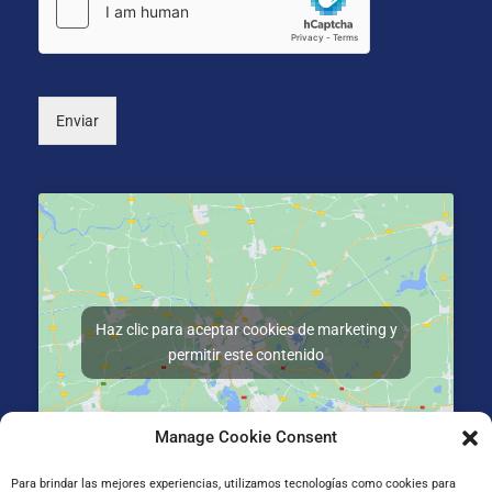
i
n
c
a
o
l
*
)
Enviar
Haz clic para aceptar cookies de marketing y
permitir este contenido
Manage Cookie Consent
Para brindar las mejores experiencias, utilizamos tecnologías como cookies para