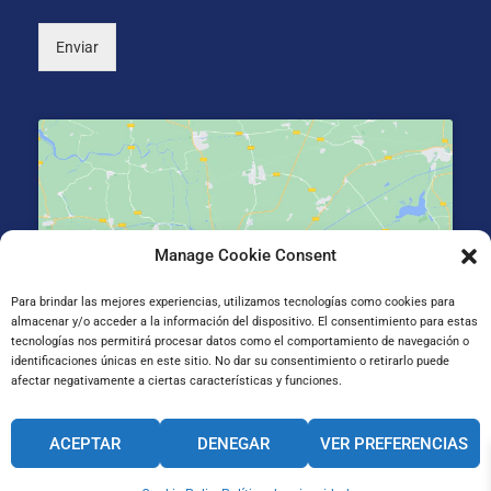
*
)
Enviar
Manage Cookie Consent
Haz clic para aceptar cookies de marketing y
permitir este contenido
Para brindar las mejores experiencias, utilizamos tecnologías como cookies para
almacenar y/o acceder a la información del dispositivo. El consentimiento para estas
tecnologías nos permitirá procesar datos como el comportamiento de navegación o
identificaciones únicas en este sitio. No dar su consentimiento o retirarlo puede
afectar negativamente a ciertas características y funciones.
Gran Vía de Jose Antonio Agirre y Lekube Kalea, 14
ACEPTAR
DENEGAR
VER PREFERENCIAS
48910 Sestao, Bizkaia