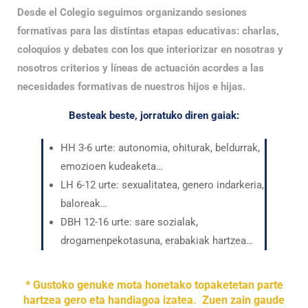
Desde el Colegio seguimos organizando sesiones
formativas para las distintas etapas educativas: charlas,
coloquios y debates con los que interiorizar en nosotras y
nosotros criterios y líneas de actuación acordes a las
necesidades formativas de nuestros hijos e hijas.
Besteak beste, jorratuko diren gaiak:
HH 3-6 urte: autonomia, ohiturak, beldurrak,
emozioen kudeaketa…
LH 6-12 urte: sexualitatea, genero indarkeria,
baloreak…
DBH 12-16 urte: sare sozialak,
drogamenpekotasuna, erabakiak hartzea…
* Gustoko genuke mota honetako topaketetan parte
hartzea gero eta handiagoa izatea. Zuen zain gaude