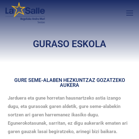
GURASO ESKOLA
GURE SEME-ALABEN HEZKUNTZAZ GOZATZEKO
AUKERA
Jarduera eta gune horretan hausnartzeko astia izango
dugu, eta gurasoak garen aldetik, gure seme-alabekin
sortzen ari garen harremanez ikasiko dugu.
Egunerokotasunak, sarritan, ez digu aukerarik ematen ari
garen gauzak lasai begiratzeko, arinegi bizi baikara.