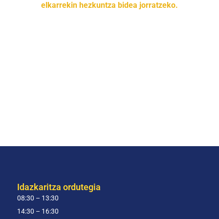
elkarrekin hezkuntza bidea jorratzeko.
Idazkaritza ordutegia
08:30 – 13:30
14:30 – 16:30