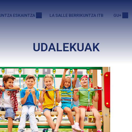
UNTZA ESKAINTZA
LA SALLE BERRIKUNTZA ITB
GU+
UDALEKUAK