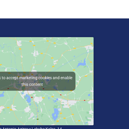
k to accept marketing cookies and enable
this content
e Antonio Agirre y Lekube Kalea, 14