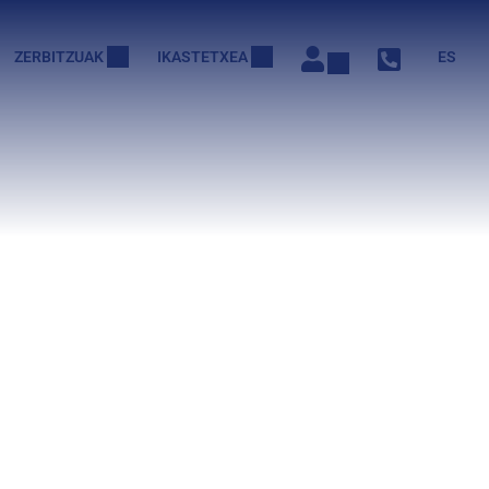
ZERBITZUAK
IKASTETXEA
ES