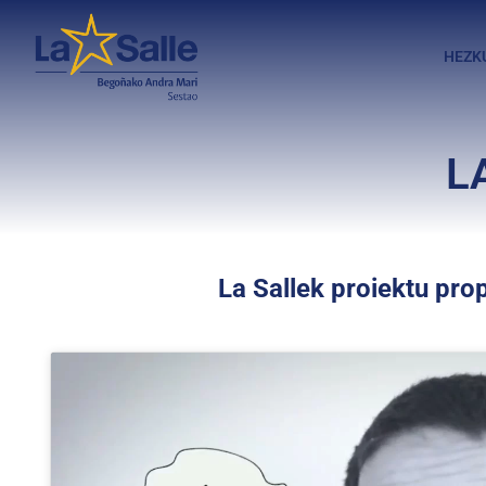
HEZK
L
La Sallek proiektu prop