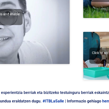
es and enable
Click to ac
esperientzia berriak eta bizitzeko testuinguru berriak eskaint
mundua eraldatzen dugu.
#ITBLaSalle
| Informazio gehiago
he