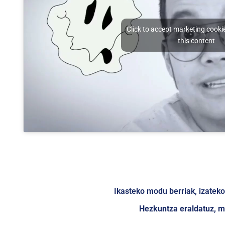
Click to accept marketing cooki
this content
Ikasteko modu berriak, izateko 
Hezkuntza eraldatuz, 