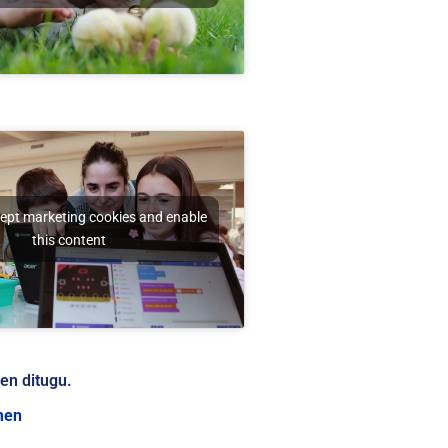
cept marketing cookies and enable
this content
zen ditugu.
men