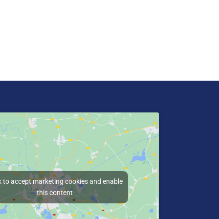
k to accept marketing cookies and enable
this content