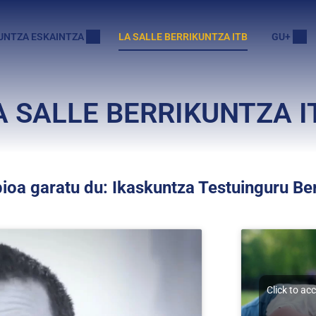
UNTZA ESKAINTZA
LA SALLE BERRIKUNTZA ITB
GU+
A SALLE BERRIKUNTZA I
ioa garatu du: Ikaskuntza Testuinguru Ber
Click to ac