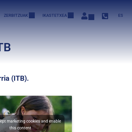
ZERBITZUAK
IKASTETXEA
ES
TB
ria (ITB).
cept marketing cookies and enable
this content