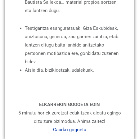
Bautista Sallekoa… material propioa sortzen
eta lantzen dugu.
Testigantza esanguratsuak: Giza Eskubideak,
aniztasuna, generoa, zaurgarrien zaintza, etab.
lantzen ditugu baita lanbide anitzetako
pertsonen motibazioa ere, gonbidatu zuzenen
bidez.
Aisialdia, bizikidetzak, udalekuak.
ELKARREKIN GOGOETA EGIN
5 minutu horiek zuretzat edukitzeak aldatu egingo
dizu zure bizimodua. Anima zaitez!
Gaurko gogoeta