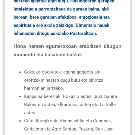
hezteko apustua egin dugu. Ikaslegoaren garapen
intelektuala garrantzitsua da gurean baina, aldi
berean, bere garapen afektiboa, emozionala eta
espirituala ere axola zaizkigu. Dimentsio hauek
lehenesten ditugu eskolako Pastoraltzan.
Hona hemen egunerokoan erabiltzen ditugun
momentu eta baliabide batzuk:
Goizeko gogoetak: eguna gogoeta ala
otoitzekin hasten dugu buru eta bihotza
harmonian jartzeko.
Kanpaina bereziak: Bokazio astea, Justizia eta
Bakearen astea, Elkartasun astea eta La Salle
astea.
Garai liturgikoak: Abendualdia eta Gabonak,
Garizuma eta Aste Santua, Pazkoa, San Juan