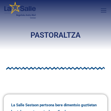
PASTORALTZA
La Salle Sestaon pertsona bere dimentsio guztietan