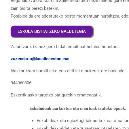
Begoñako Andra Mari La Salle Sestaoko hezitzaileok gure nort
zain bisita berezi batekin.
Posiblea da ere adostutako beste momentuan hurbiltzea, edo
ESKOLA BISITATZEKO GALDETEGIA
Zalantzarik izanez gero bidali email bat helbide honetara:
zuzendaria@lasallesestao.eus
Idazkaritzara hurbiltzeko edo deitzeko aukerak ere badaude:
944960806
Eskerrik asko tartetxo bat gurekin emateagatik.
Eskabideak aurkeztea eta onartuak izateko epeak.
Eskabideak eta egiaztagiriak aurkeztea: otsailar
Eskabideak aldatu eta zuzentzea: otsailaren 13ra