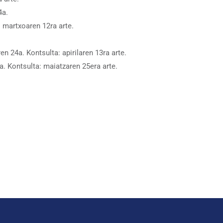
4a.
 martxoaren 12ra arte.
n 24a. Kontsulta: apirilaren 13ra arte.
1a. Kontsulta: maiatzaren 25era arte.