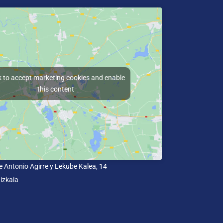
k to accept marketing cookies and enable
this content
e Antonio Agirre y Lekube Kalea, 14
izkaia