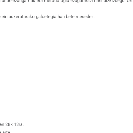
asun-ezaugarriak eta metodologia ezagutarazi nahi dizkizuegu. Urt
zein aukeratarako galdetegia hau bete mesedez:
en 2tik 13ra.
 arte.