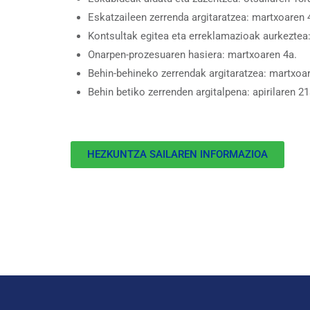
Eskatzaileen zerrenda argitaratzea: martxoaren 
Kontsultak egitea eta erreklamazioak aurkeztea:
Onarpen-prozesuaren hasiera: martxoaren 4a.
Behin-behineko zerrendak argitaratzea: martxoare
Behin betiko zerrenden argitalpena: apirilaren 2
HEZKUNTZA SAILAREN INFORMAZIOA