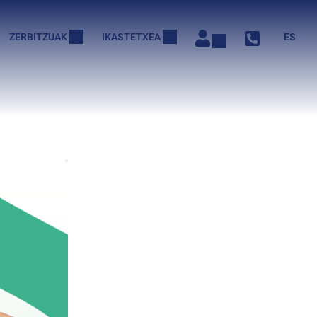
ZERBITZUAK
IKASTETXEA
ES