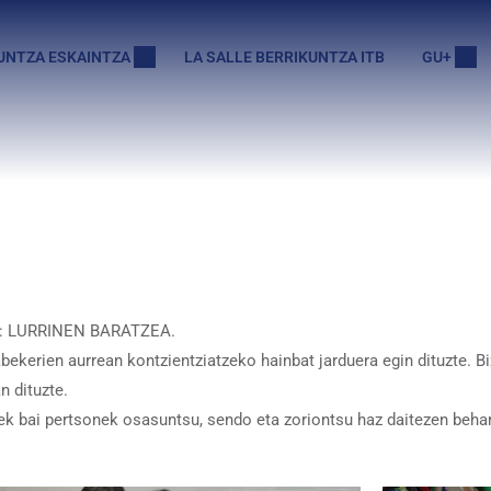
UNTZA ESKAINTZA
LA SALLE BERRIKUNTZA ITB
GU+
ait: LURRINEN BARATZEA.
kerien aurrean kontzientziatzeko hainbat jarduera egin dituzte. Biz
 dituzte.
ek bai pertsonek osasuntsu, sendo eta zoriontsu haz daitezen behar