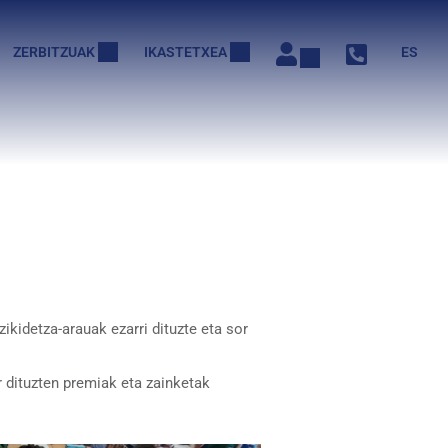
ZERBITZUAK
IKASTETXEA
ES
ikidetza-arauak ezarri dituzte eta sor
 dituzten premiak eta zainketak