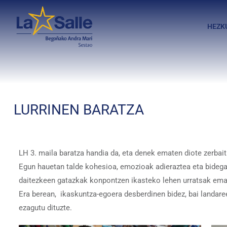
HEZK
LURRINEN BARATZA
LH 3. maila baratza handia da, eta denek ematen diote zerb
Egun hauetan talde kohesioa, emozioak adieraztea eta bidegabe
daitezkeen gatazkak konpontzen ikasteko lehen urratsak eman
Era berean, ikaskuntza-egoera desberdinen bidez, bai landare
ezagutu dituzte.