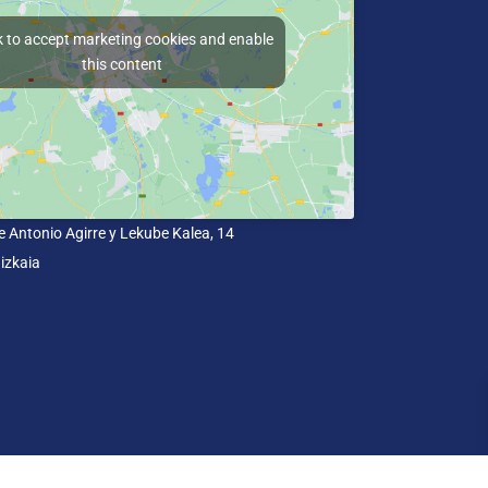
k to accept marketing cookies and enable
this content
e Antonio Agirre y Lekube Kalea, 14
izkaia
un