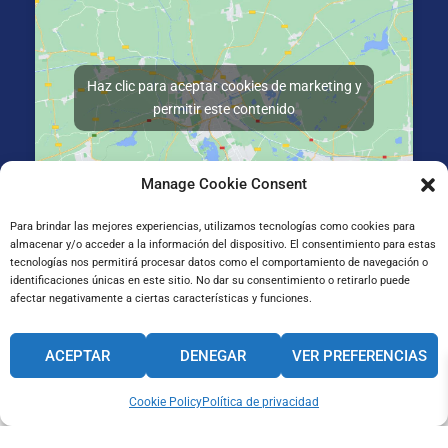
Haz clic para aceptar cookies de marketing y
permitir este contenido
Manage Cookie Consent
Para brindar las mejores experiencias, utilizamos tecnologías como cookies para
almacenar y/o acceder a la información del dispositivo. El consentimiento para estas
Gran Vía de Jose Antonio Agirre y Lekube Kalea, 14
tecnologías nos permitirá procesar datos como el comportamiento de navegación o
48910 Sestao, Bizkaia
identificaciones únicas en este sitio. No dar su consentimiento o retirarlo puede
afectar negativamente a ciertas características y funciones.
CANAL INTERNO DE INFORMACIÓN
ACEPTAR
DENEGAR
VER PREFERENCIAS
CÓDIGO ÉTICO
PACTO EDUCATIVO GLOBAL
Cookie Policy
Política de privacidad
Aviso legal
Cookie
Privacidad