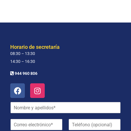
Horario de secretaría
08:30 – 13:30
14:30 – 16:30
944 960 806
N
o
m
C
T
b
o
e
r