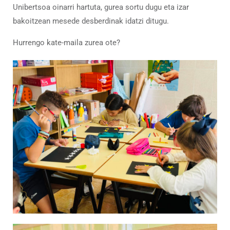
Unibertsoa oinarri hartuta, gurea sortu dugu eta izar
bakoitzean mesede desberdinak idatzi ditugu.
Hurrengo kate-maila zurea ote?