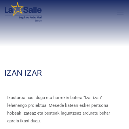
IZAN IZAR
Ikastaroa hasi dugu eta horrekin batera “Izar izan”
lehenengo proiektua. Mesede kateari esker pertsona
hobeak izateaz eta besteak laguntzeaz arduratu behar
garela ikasi dugu.