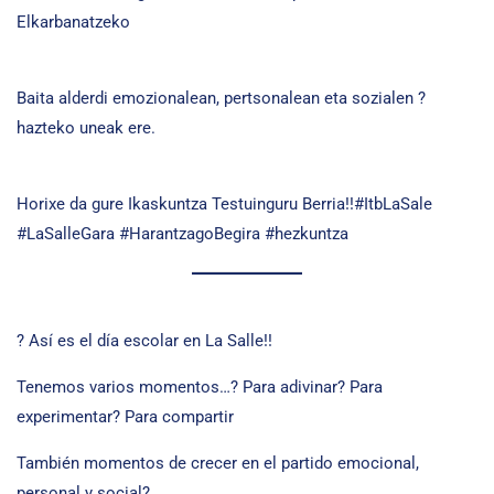
Elkarbanatzeko
Baita alderdi emozionalean, pertsonalean eta sozialen ?
hazteko uneak ere.
Horixe da gure Ikaskuntza Testuinguru Berria!!#ItbLaSale
#LaSalleGara #HarantzagoBegira #hezkuntza
? Así es el día escolar en La Salle!!
Tenemos varios momentos…? Para adivinar? Para
experimentar? Para compartir
También momentos de crecer en el partido emocional,
personal y social?.