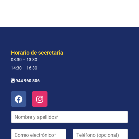
Horario de secretaría
08:30 – 13:30
14:30 – 16:30
944 960 806
N
o
m
C
T
b
o
e
r