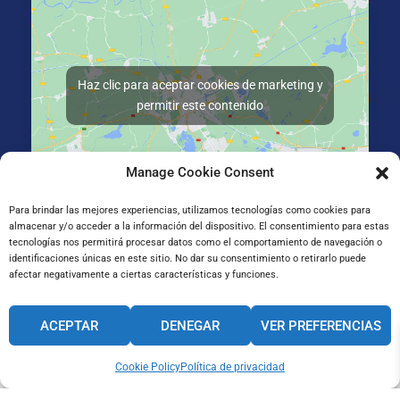
Haz clic para aceptar cookies de marketing y
permitir este contenido
Manage Cookie Consent
Para brindar las mejores experiencias, utilizamos tecnologías como cookies para
almacenar y/o acceder a la información del dispositivo. El consentimiento para estas
Gran Vía de Jose Antonio Agirre y Lekube Kalea, 14
tecnologías nos permitirá procesar datos como el comportamiento de navegación o
48910 Sestao, Bizkaia
identificaciones únicas en este sitio. No dar su consentimiento o retirarlo puede
afectar negativamente a ciertas características y funciones.
CANAL INTERNO DE INFORMACIÓN
ACEPTAR
DENEGAR
VER PREFERENCIAS
CÓDIGO ÉTICO
PACTO EDUCATIVO GLOBAL
Cookie Policy
Política de privacidad