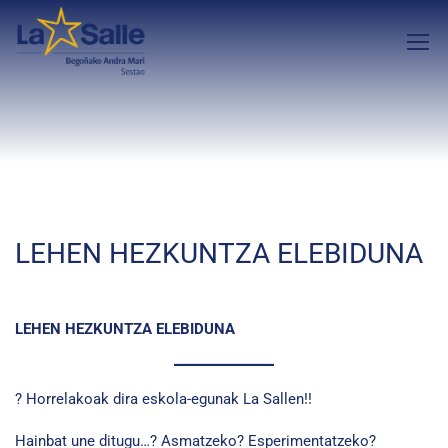
LEHEN HEZKUNTZA ELEBIDUNA
LEHEN HEZKUNTZA ELEBIDUNA
? Horrelakoak dira eskola-egunak La Sallen!!
Hainbat une ditugu…? Asmatzeko? Esperimentatzeko?