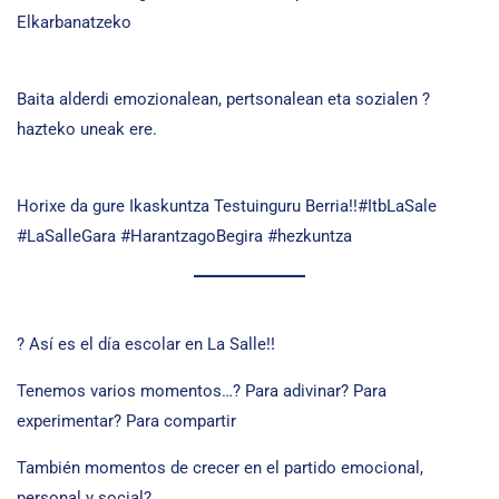
Elkarbanatzeko
Baita alderdi emozionalean, pertsonalean eta sozialen ?
hazteko uneak ere.
Horixe da gure Ikaskuntza Testuinguru Berria!!#ItbLaSale
#LaSalleGara #HarantzagoBegira #hezkuntza
? Así es el día escolar en La Salle!!
Tenemos varios momentos…? Para adivinar? Para
experimentar? Para compartir
También momentos de crecer en el partido emocional,
personal y social?.