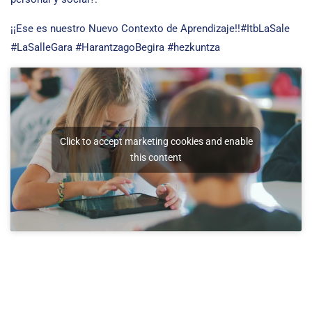
¡¡Ese es nuestro Nuevo Contexto de Aprendizaje!!#ItbLaSale
#LaSalleGara #HarantzagoBegira #hezkuntza
Click to accept marketing cookies and enable
this content