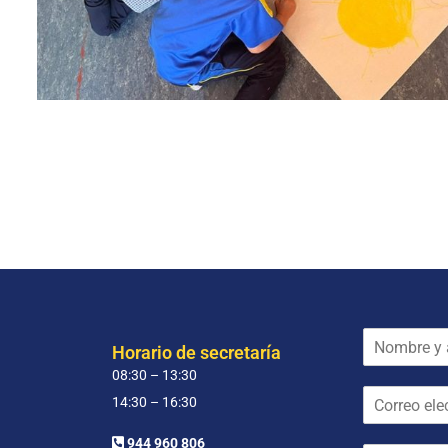
N
Horario de secretaría
o
08:30 – 13:30
m
C
b
14:30 – 16:30
o
r
r
e
944 960 806