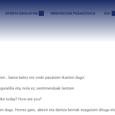
OFERTA EDUCATIVA
INNOVACIÓN PEDAGÓGICA
GU+
sten… baina batez ere ondo pasatzen ikasten dugu!
guraldia eta, nola ez, sentimenduak lantzen.
like today? How are you?
zen dugu. Horrez gain, abesti eta dantza berriak ezagutzen ditugu e