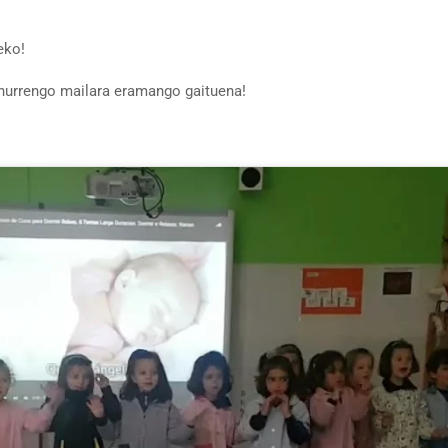
eko!
 hurrengo mailara eramango gaituena!