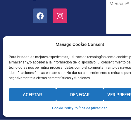
M
r
y
e
e
a
n
o
p
s
e
e
a
l
l
j
e
l
e
c
i
*
t
d
He leído
Manage Cookie Consent
r
o
ó
s
Para brindar las mejores experiencias, utilizamos tecnologías como cookies 
n
*
almacenar y/o acceder a la información del dispositivo. El consentimiento pa
i
tecnologías nos permitirá procesar datos como el comportamiento de naveg
c
identificaciones únicas en este sitio. No dar su consentimiento o retirarlo pue
o
negativamente a ciertas características y funciones.
*
ACEPTAR
DENEGAR
VER PREFE
Enviar
CANAL INTERNO DE INFORMACIÓN
Cookie Policy
Política de privacidad
CÓDIGO ÉTICO
PACTO EDUCA