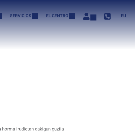
SERVICIOS
EL CENTRO
EU
ta horma-irudietan dakigun guztia