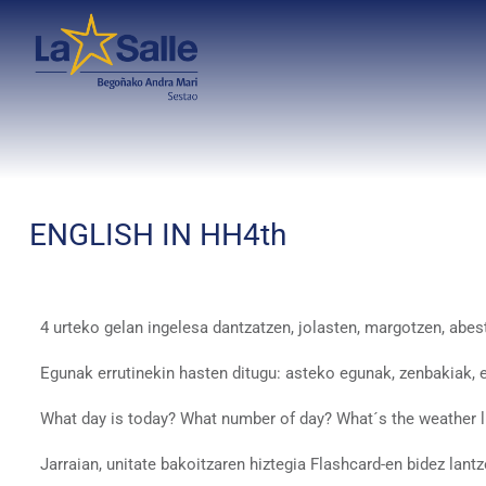
ENGLISH IN HH4th
4 urteko gelan ingelesa dantzatzen, jolasten, margotzen, abe
Egunak errutinekin hasten ditugu: asteko egunak, zenbakiak, e
What day is today? What number of day? What´s the weather 
Jarraian, unitate bakoitzaren hiztegia Flashcard-en bidez lant