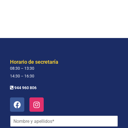
Horario de secretaría
08:30 – 13:30
14:30 – 16:30
944 960 806
N
o