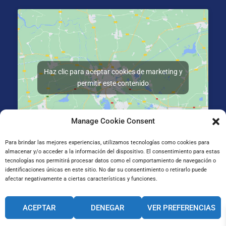
Haz clic para aceptar cookies de marketing y
permitir este contenido
Manage Cookie Consent
Para brindar las mejores experiencias, utilizamos tecnologías como cookies para
almacenar y/o acceder a la información del dispositivo. El consentimiento para estas
Gran Vía de Jose Antonio Agirre y Lekube Kalea, 14
tecnologías nos permitirá procesar datos como el comportamiento de navegación o
48910 Sestao, Bizkaia
identificaciones únicas en este sitio. No dar su consentimiento o retirarlo puede
afectar negativamente a ciertas características y funciones.
CANAL INTERNO DE INFORMACIÓN
ACEPTAR
DENEGAR
VER PREFERENCIAS
CÓDIGO ÉTICO