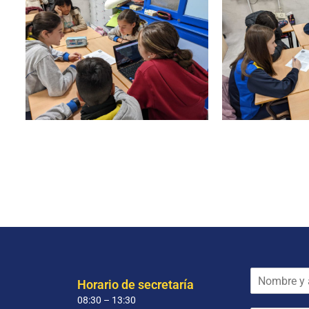
N
Horario de secretaría
o
08:30 – 13:30
m