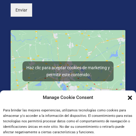
Enviar
Haz clic para aceptar cookies de marketing y
permitir este contenido
Manage Cookie Consent
Para brindar las mejores experiencias, utilizamos tecnologías como cookies para
almacenar y/o acceder a la información del dispositivo. El consentimiento para estas
Gran Vía de Jose Antonio Agirre y Lekube Kalea, 14
tecnologías nos permitirá procesar datos como el comportamiento de navegación o
48910 Sestao, Bizkaia
identificaciones únicas en este sitio. No dar su consentimiento o retirarlo puede
afectar negativamente a ciertas características y funciones.