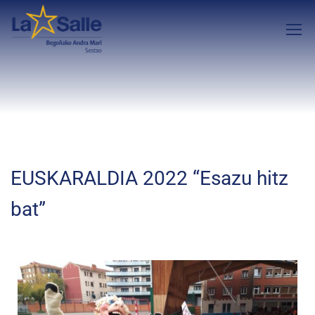
EUSKARALDIA 2022 “Esazu hitz
bat”