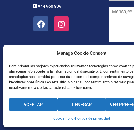
r
e
944 960 806
M
r
y
e
e
a
n
o
p
s
e
e
a
l
l
j
e
l
e
c
i
*
t
d
He leído
Manage Cookie Consent
r
o
ó
s
Para brindar las mejores experiencias, utilizamos tecnologías como cookies 
n
*
almacenar y/o acceder a la información del dispositivo. El consentimiento pa
i
tecnologías nos permitirá procesar datos como el comportamiento de naveg
c
identificaciones únicas en este sitio. No dar su consentimiento o retirarlo pue
o
negativamente a ciertas características y funciones.
*
ACEPTAR
DENEGAR
VER PREFE
Enviar
CANAL INTERNO DE INFORMACIÓN
Cookie Policy
Política de privacidad
CÓDIGO ÉTICO
PACTO EDUCA