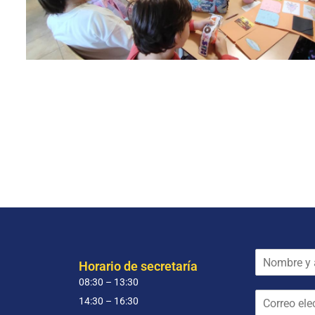
N
Horario de secretaría
o
08:30 – 13:30
m
C
b
14:30 – 16:30
o
r