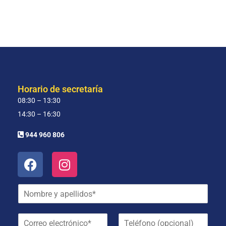
Horario de secretaría
08:30 – 13:30
14:30 – 16:30
944 960 806
N
o
m
C
T
b