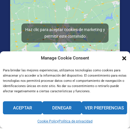
Haz clic para aceptar cookies de marketing y
permitir este contenido
Manage Cookie Consent
Para brindar las mejores experiencias, utilizamos tecnologías como cookies para
almacenar y/o acceder a la información del dispositivo. El consentimiento para estas
Gran Vía de Jose Antonio Agirre y Lekube Kalea, 14
tecnologías nos permitirá procesar datos como el comportamiento de navegación o
48910 Sestao, Bizkaia
identificaciones únicas en este sitio. No dar su consentimiento o retirarlo puede
afectar negativamente a ciertas características y funciones.
CANAL INTERNO DE INFORMACIÓN
ACEPTAR
DENEGAR
VER PREFERENCIAS
CÓDIGO ÉTICO
PACTO EDUCATIVO GLOBAL
Cookie Policy
Política de privacidad