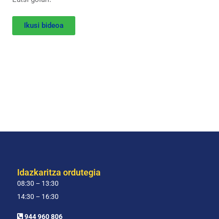
Ikusi bideoa
Idazkaritza ordutegia
08:30 – 13:30
14:30 – 16:30
944 960 806