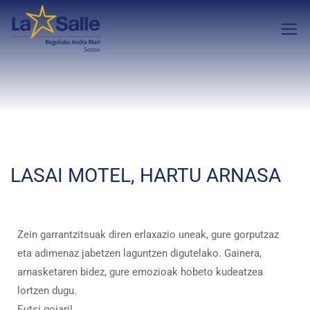
LASAI MOTEL, HARTU ARNASA
Zein garrantzitsuak diren erlaxazio uneak, gure gorputzaz
eta adimenaz jabetzen laguntzen digutelako. Gainera,
arnasketaren bidez, gure emozioak hobeto kudeatzea
lortzen dugu.
Eutsi goiari!