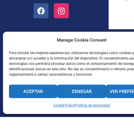
e
e
a
n
o
p
s
e
e
a
l
l
j
e
l
e
c
i
*
t
d
He leído
Manage Cookie Consent
r
o
ó
s
Para brindar las mejores experiencias, utilizamos tecnologías como cookies 
n
*
almacenar y/o acceder a la información del dispositivo. El consentimiento pa
i
tecnologías nos permitirá procesar datos como el comportamiento de naveg
c
identificaciones únicas en este sitio. No dar su consentimiento o retirarlo pue
o
negativamente a ciertas características y funciones.
*
ACEPTAR
DENEGAR
VER PREFE
Enviar
CANAL INTERNO DE INFORMACIÓN
Cookie Policy
Política de privacidad
CÓDIGO ÉTICO
PACTO EDUCA