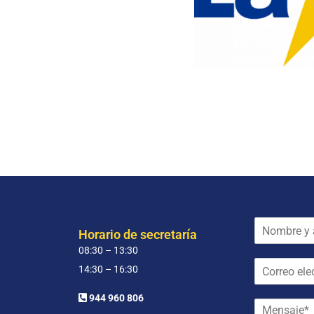
N
Horario de secretaría
o
08:30 – 13:30
m
C
b
14:30 – 16:30
o
r
r
e
944 960 806
M
r
y