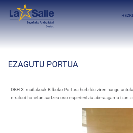
HEZK
EZAGUTU PORTUA
DBH 3. mailakoak Bilboko Portura hurbildu ziren hango antola
erraldoi honetan sartzea oso esperientzia aberasgarria izan z