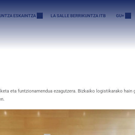
UNTZA ESKAINTZA
LA SALLE BERRIKUNTZA ITB
GU+
keta eta funtzionamendua ezagutzera. Bizkaiko logistikarako hain g
en.