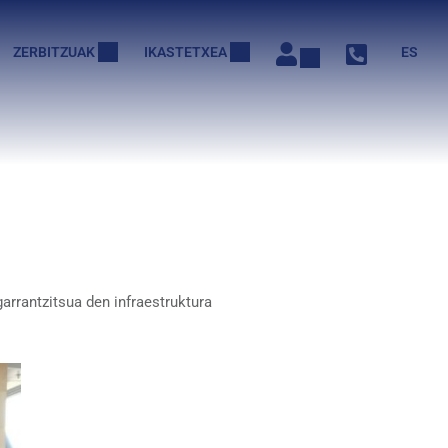
ZERBITZUAK
IKASTETXEA
ES
arrantzitsua den infraestruktura