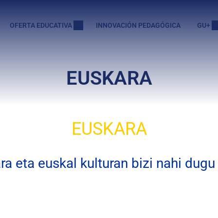
OFERTA EDUCATIVA
INNOVACIÓN PEDAGÓGICA
GU+
EUSKARA
EUSKARA
ra eta euskal kulturan bizi nahi dugu