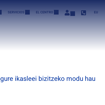
SERVICIOS
EL CENTRO
EU
 gure ikasleei bizitzeko modu hau