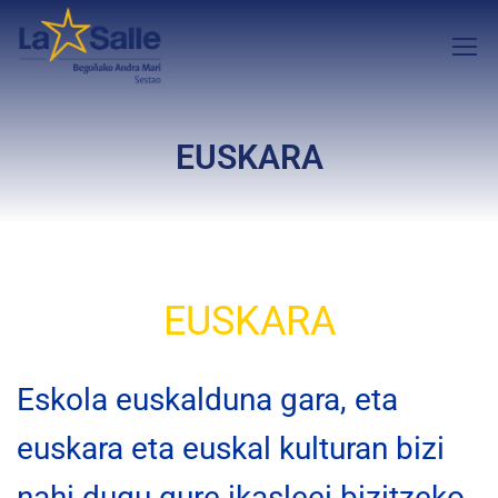
EUSKARA
EUSKARA
Eskola euskalduna gara, eta
euskara eta euskal kulturan bizi
nahi dugu gure ikasleei bizitzeko