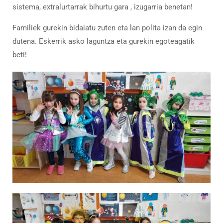
sistema, extralurtarrak bihurtu gara , izugarria benetan!
Familiek gurekin bidaiatu zuten eta lan polita izan da egin
dutena. Eskerrik asko laguntza eta gurekin egoteagatik
beti!