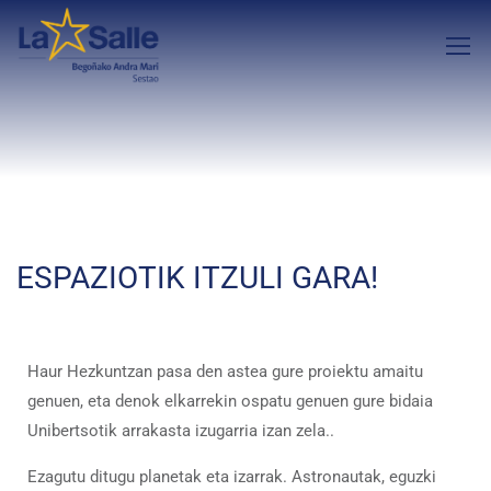
ESPAZIOTIK ITZULI GARA!
Haur Hezkuntzan pasa den astea gure proiektu amaitu
genuen, eta denok elkarrekin ospatu genuen gure bidaia
Unibertsotik arrakasta izugarria izan zela..
Ezagutu ditugu planetak eta izarrak. Astronautak, eguzki