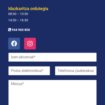
Idazkaritza ordutegia
08:30 – 13:30
14:30 – 16:30
944 960 806
I
z
e
P
T
n
o
e
-
s
l
a
M
t
e
b
e
a
f
i
z
e
o
z
u
l
n
e
a
e
o
n