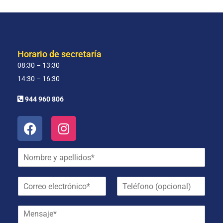
Horario de secretaría
08:30 – 13:30
14:30 – 16:30
944 960 806
N
o
m
C
T
b
o
e
r
r
l
e
M
r
é
y
e
e
f
a