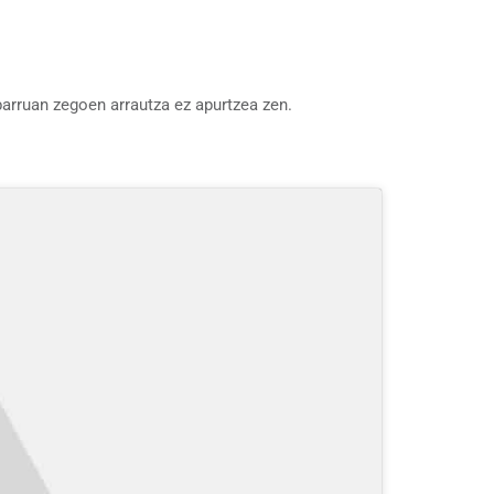
arruan zegoen arrautza ez apurtzea zen.