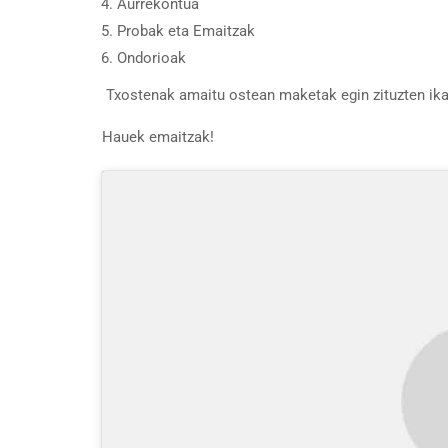
Aurrekontua
Probak eta Emaitzak
Ondorioak
Txostenak amaitu ostean maketak egin zituzten ika
Hauek emaitzak!