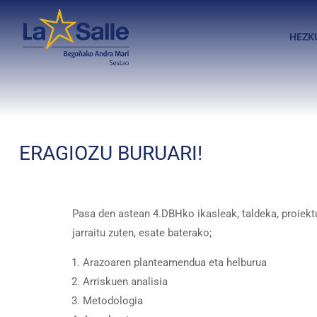
HEZK
ERAGIOZU BURUARI!
Pasa den astean 4.DBHko ikasleak, taldeka, proiektu 
jarraitu zuten, esate baterako;
Arazoaren planteamendua eta helburua
Arriskuen analisia
Metodologia