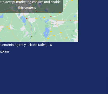
k to accept marketing cookies and enable
this content
e Antonio Agirre y Lekube Kalea, 14
izkaia
un