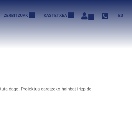
ZERBITZUAK
IKASTETXEA
ES
tuta dago. Proiektua garatzeko hainbat irizpide