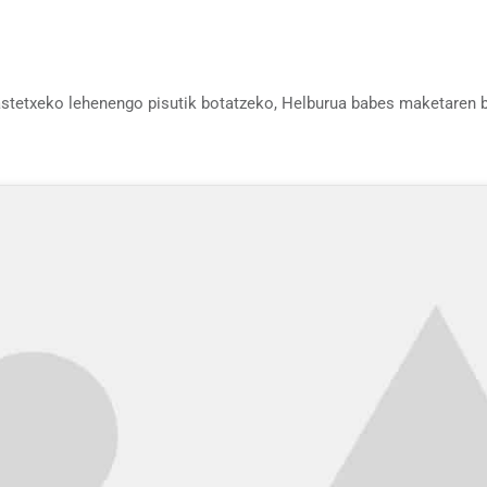
stetxeko lehenengo pisutik botatzeko, Helburua babes maketaren b