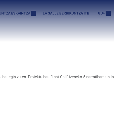
UNTZA ESKAINTZA
LA SALLE BERRIKUNTZA ITB
GU+
bat egin zuten. Proiektu hau “Last Call” izeneko 5.narratibarekin lo