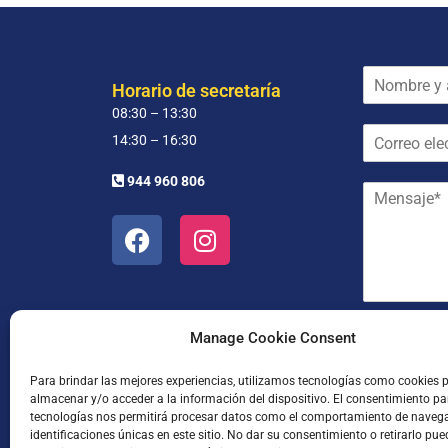
N
Horario de secretaría
o
08:30 – 13:30
m
C
b
14:30 – 16:30
o
r
r
e
944 960 806
M
r
y
e
e
a
n
o
p
s
e
e
a
l
l
j
e
l
e
c
i
*
t
d
He leído
Manage Cookie Consent
r
o
ó
s
Para brindar las mejores experiencias, utilizamos tecnologías como cookies 
n
*
almacenar y/o acceder a la información del dispositivo. El consentimiento pa
i
tecnologías nos permitirá procesar datos como el comportamiento de naveg
c
identificaciones únicas en este sitio. No dar su consentimiento o retirarlo pue