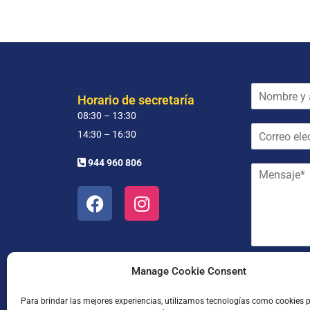
N
Horario de secretaría
o
08:30 – 13:30
m
C
b
14:30 – 16:30
o
r
r
e
944 960 806
M
r
y
e
e
a
n
o
p
s
e
e
a
l
l
j
e
l
e
c
i
*
t
d
He leído
Manage Cookie Consent
r
o
ó
s
Para brindar las mejores experiencias, utilizamos tecnologías como cookies 
n