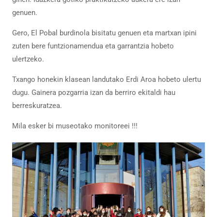
genuen.
Gero, El Pobal burdinola bisitatu genuen eta martxan ipini
zuten bere funtzionamendua eta garrantzia hobeto
ulertzeko.
Txango honekin klasean landutako Erdi Aroa hobeto ulertu
dugu. Gainera pozgarria izan da berriro ekitaldi hau
berreskuratzea.
Mila esker bi museotako monitoreei !!!