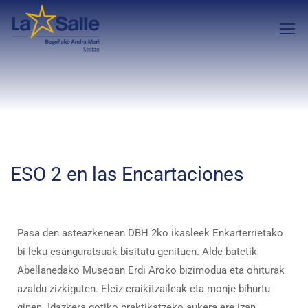
ESO 2 en las Encartaciones
Pasa den asteazkenean DBH 2ko ikasleek Enkarterrietako
bi leku esanguratsuak bisitatu genituen. Alde batetik
Abellanedako Museoan Erdi Aroko bizimodua eta ohiturak
azaldu zizkiguten. Eleiz eraikitzaileak eta monje bihurtu
ginen. Idazkera gotiko praktikatzeko aukera ere izan