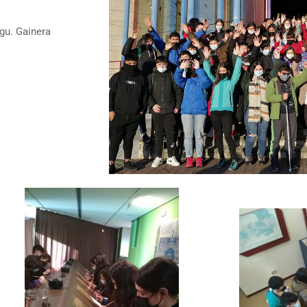
gu. Gainera