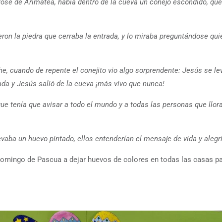
José de Arimatea, había dentro de la cueva un conejo escondido, qu
ron la piedra que cerraba la entrada, y lo miraba preguntándose qui
he, cuando de repente el conejito vio algo sorprendente: Jesús se l
rada y Jesús salió de la cueva ¡más vivo que nunca!
ue tenía que avisar a todo el mundo y a todas las personas que llora
evaba un huevo pintado, ellos entenderían el mensaje de vida y alegría
 Domingo de Pascua a dejar huevos de colores en todas las casas p