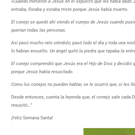
«Cuando metieron a Jesús en el sepulcro que les había dado 
entraba, lloraba y estaba triste porque Jesús había muerto.
El conejo se quedó ahí viendo el cuerpo de Jesús cuando pusie
querían todas las personas.
Así pasó mucho rato viéndolo; pasó todo el día y toda una noc
lo habían envuelto. Un ángel quitó la piedra que tapaba la ent
El conejo comprendió que Jesús era el Hijo de Dios y decidió q
porque Jesús había resucitado.
Como los conejos no pueden hablar, se le ocurrió que, si les ll
Desde entonces, cuenta la leyenda que, el conejo sale cada
resucitó…”
¡Feliz Semana Santa!