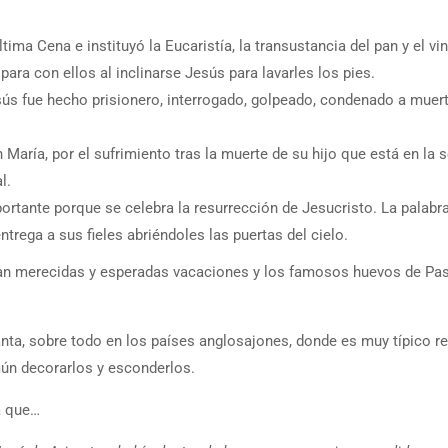
ima Cena e instituyó la Eucaristía, la transustancia del pan y el vin
ara con ellos al inclinarse Jesús para lavarles los pies.
ús fue hecho prisionero, interrogado, golpeado, condenado a muerte
aría, por el sufrimiento tras la muerte de su hijo que está en la s
l.
rtante porque se celebra la resurrección de Jesucristo. La palabra
ntrega a sus fieles abriéndoles las puertas del cielo.
an merecidas y esperadas vacaciones y los famosos huevos de Pas
ta, sobre todo en los países anglosajones, donde es muy típico r
mún decorarlos y esconderlos.
a que…