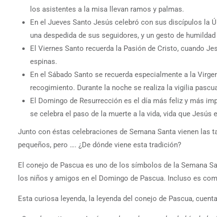
los asistentes a la misa llevan ramos y palmas.
En el Jueves Santo Jesús celebró con sus discípulos la Últ
una despedida de sus seguidores, y un gesto de humildad p
El Viernes Santo recuerda la Pasión de Cristo, cuando Jes
espinas.
En el Sábado Santo se recuerda especialmente a la Virgen M
recogimiento. Durante la noche se realiza la vigilia pascua
El Domingo de Resurrección es el día más feliz y más impo
se celebra el paso de la muerte a la vida, vida que Jesús e
Junto con éstas celebraciones de Semana Santa vienen las t
pequeños, pero …. ¿De dónde viene esta tradición?
El conejo de Pascua es uno de los símbolos de la Semana San
los niños y amigos en el Domingo de Pascua. Incluso es co
Esta curiosa leyenda, la leyenda del conejo de Pascua, cuent