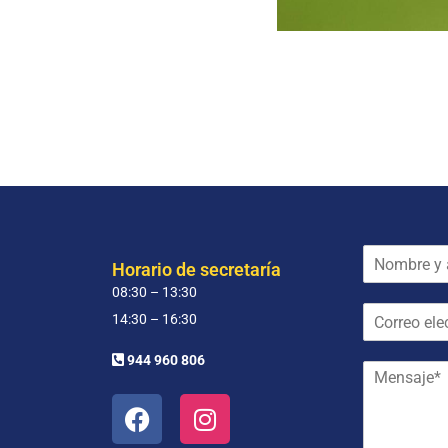
N
Horario de secretaría
o
08:30 – 13:30
m
C
b
14:30 – 16:30
o
r
r
e
944 960 806
M
r
y
e
e
a
n
o
p
s
e
e