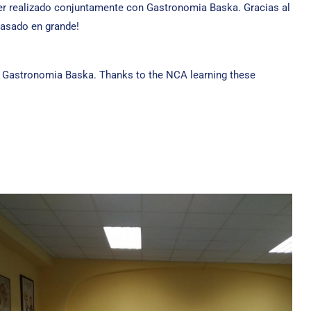
er realizado conjuntamente con Gastronomia Baska. Gracias al
pasado en grande!
th Gastronomia Baska. Thanks to the NCA learning these