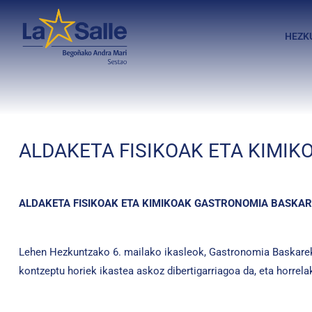
HEZK
ALDAKETA FISIKOAK ETA KIMI
ALDAKETA FISIKOAK ETA KIMIKOAK GASTRONOMIA BASKAR
Lehen Hezkuntzako 6. mailako ikasleok, Gastronomia Baskarekin 
kontzeptu horiek ikastea askoz dibertigarriagoa da, eta horrel