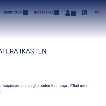
ZERBITZUAK
IKASTETXEA
ES
ATERA IKASTEN
ikagaietan nola eragiten duten ikasi dugu . ITBari esker,
gu!