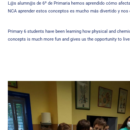
L@s alumn@s de 6º de Primaria hemos aprendido cómo afectan 
NCA aprender estos conceptos es mucho más divertido y nos d
Primary 6 students have been learning how physical and chemi
concepts is much more fun and gives us the opportunity to live 