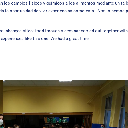
los cambios físicos y químicos a los alimentos mediante un tall
a la oportunidad de vivir experiencias como ésta. ¡Nos lo hemos 
cal changes affect food through a seminar carried out together wi
experiences like this one. We had a great time!