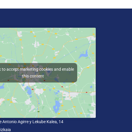
k to accept marketing cookies and enable
this content
e Antonio Agirre y Lekube Kalea, 14
izkaia