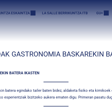
UNTZA ESKAINTZA
LA SALLE BERRIKUNTZA ITB
GU+
KOAK GASTRONOMIA BASKAREKIN B
EKIN BATERA IKASTEN
batera egindako tailer baten bidez, aldaketa fisiko eta kimikoek el
ako esperientziak bizitzeko aukera ematen digu. Primeran pasatu du