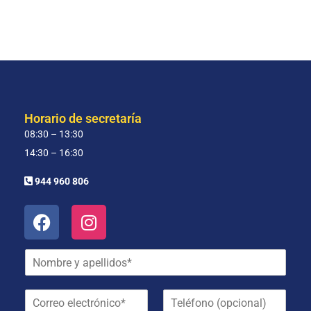
Horario de secretaría
08:30 – 13:30
14:30 – 16:30
944 960 806
N
o
m
C
T
b
o
e
r