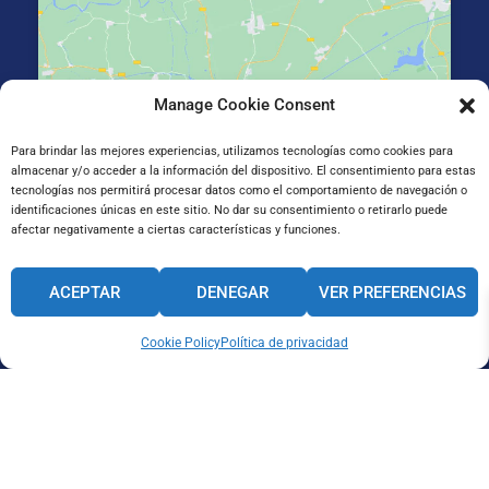
Manage Cookie Consent
Haz clic para aceptar cookies de marketing y
permitir este contenido
Para brindar las mejores experiencias, utilizamos tecnologías como cookies para
almacenar y/o acceder a la información del dispositivo. El consentimiento para estas
tecnologías nos permitirá procesar datos como el comportamiento de navegación o
identificaciones únicas en este sitio. No dar su consentimiento o retirarlo puede
afectar negativamente a ciertas características y funciones.
Gran Vía de Jose Antonio Agirre y Lekube Kalea, 14
ACEPTAR
DENEGAR
VER PREFERENCIAS
48910 Sestao, Bizkaia
Cookie Policy
Política de privacidad
CANAL INTERNO DE INFORMACIÓN
CÓDIGO ÉTICO
PACTO EDUCATIVO GLOBAL