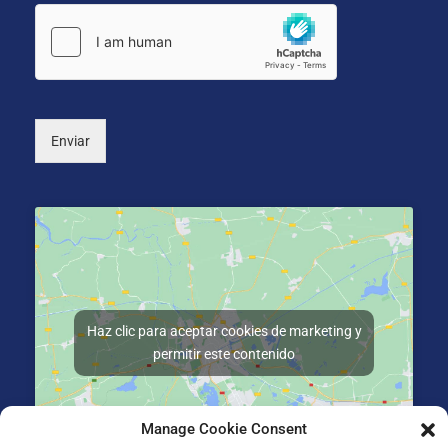
ó
i
s
n
o
*
i
n
c
a
o
l
*
)
Enviar
Haz clic para aceptar cookies de marketing y
permitir este contenido
Manage Cookie Consent