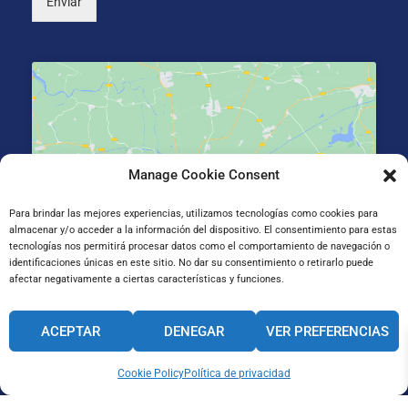
Enviar
Manage Cookie Consent
Haz clic para aceptar cookies de marketing y
permitir este contenido
Para brindar las mejores experiencias, utilizamos tecnologías como cookies para
almacenar y/o acceder a la información del dispositivo. El consentimiento para estas
tecnologías nos permitirá procesar datos como el comportamiento de navegación o
identificaciones únicas en este sitio. No dar su consentimiento o retirarlo puede
afectar negativamente a ciertas características y funciones.
Gran Vía de Jose Antonio Agirre y Lekube Kalea, 14
ACEPTAR
DENEGAR
VER PREFERENCIAS
48910 Sestao, Bizkaia
Cookie Policy
Política de privacidad