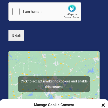
n
k
i
e
k
r
o
a
a
k
*
o
a
Bidali
)
Click to accept marketing cookies and enable
this content
Manage Cookie Consent