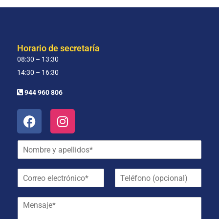
Horario de secretaría
08:30 – 13:30
14:30 – 16:30
944 960 806
N
o
m
C
T
b
o
e
r
r
l
e
M
r
é
y
e
e
f
a