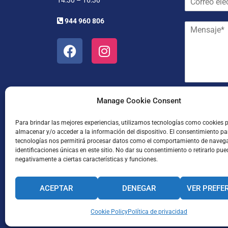
14:30 – 16:30
o
r
r
e
944 960 806
M
r
y
e
e
a
n
o
p
s
e
e
a
l
l
j
e
l
e
c
i
*
t
d
He leído
Manage Cookie Consent
r
o
ó
s
Para brindar las mejores experiencias, utilizamos tecnologías como cookies 
n
*
almacenar y/o acceder a la información del dispositivo. El consentimiento pa
i
tecnologías nos permitirá procesar datos como el comportamiento de naveg
c
identificaciones únicas en este sitio. No dar su consentimiento o retirarlo pue
o
negativamente a ciertas características y funciones.
*
ACEPTAR
DENEGAR
VER PREFE
Enviar
CANAL INTERNO DE INFORMACIÓN
Cookie Policy
Política de privacidad
CÓDIGO ÉTICO
PACTO EDUCA