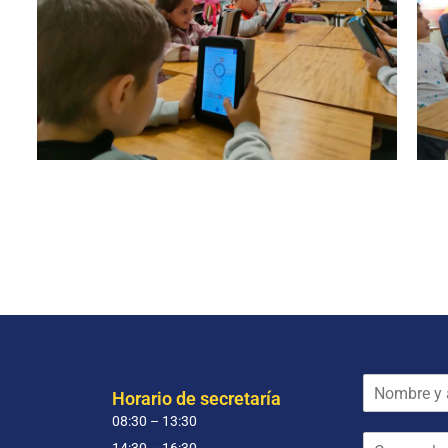
N
Horario de secretaría
o
08:30 – 13:30
m
C
b