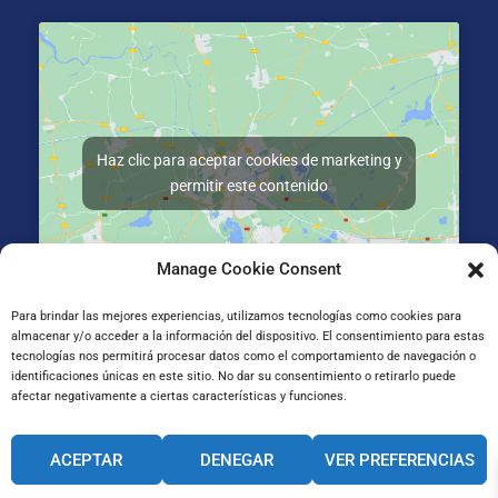
Haz clic para aceptar cookies de marketing y
permitir este contenido
Manage Cookie Consent
Para brindar las mejores experiencias, utilizamos tecnologías como cookies para
almacenar y/o acceder a la información del dispositivo. El consentimiento para estas
Gran Vía de Jose Antonio Agirre y Lekube Kalea, 14
tecnologías nos permitirá procesar datos como el comportamiento de navegación o
48910 Sestao, Bizkaia
identificaciones únicas en este sitio. No dar su consentimiento o retirarlo puede
afectar negativamente a ciertas características y funciones.
CANAL INTERNO DE INFORMACIÓN
ACEPTAR
DENEGAR
VER PREFERENCIAS
CÓDIGO ÉTICO