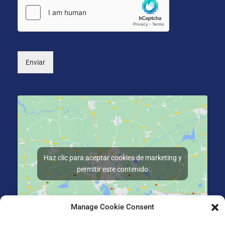
n
o
*
i
n
c
a
o
l
*
)
Enviar
Haz clic para aceptar cookies de marketing y
permitir este contenido
Manage Cookie Consent