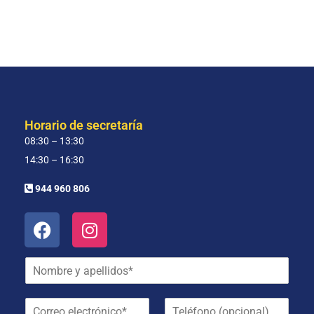
Horario de secretaría
08:30 – 13:30
14:30 – 16:30
944 960 806
N
o
m
C
T
b