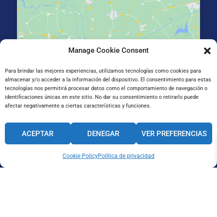
Manage Cookie Consent
Haz clic para aceptar cookies de marketing y
permitir este contenido
Para brindar las mejores experiencias, utilizamos tecnologías como cookies para
almacenar y/o acceder a la información del dispositivo. El consentimiento para estas
tecnologías nos permitirá procesar datos como el comportamiento de navegación o
identificaciones únicas en este sitio. No dar su consentimiento o retirarlo puede
afectar negativamente a ciertas características y funciones.
Gran Vía de Jose Antonio Agirre y Lekube Kalea, 14
ACEPTAR
DENEGAR
VER PREFERENCIAS
48910 Sestao, Bizkaia
Cookie Policy
Política de privacidad
CANAL INTERNO DE INFORMACIÓN
CÓDIGO ÉTICO
PACTO EDUCATIVO GLOBAL