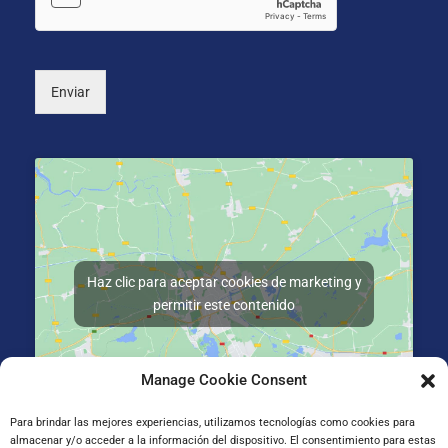
c
a
o
l
*
)
Enviar
Haz clic para aceptar cookies de marketing y
permitir este contenido
Manage Cookie Consent
Para brindar las mejores experiencias, utilizamos tecnologías como cookies para
almacenar y/o acceder a la información del dispositivo. El consentimiento para estas
Gran Vía de Jose Antonio Agirre y Lekube Kalea, 14