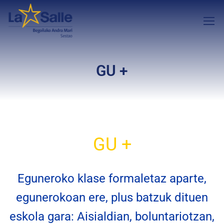
GU +
GU +
Eguneroko klase formaletaz aparte,
egunerokoan ere, plus batzuk dituen
eskola gara: Aisialdian, boluntariotzan,