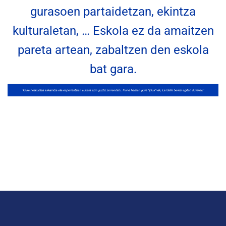
gurasoen partaidetzan, ekintza
kulturaletan, … Eskola ez da amaitzen
pareta artean, zabaltzen den eskola
bat gara.